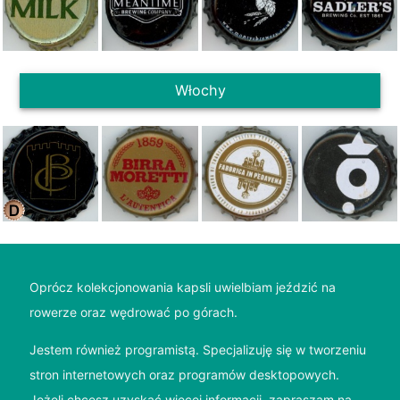
Włochy
Oprócz kolekcjonowania kapsli uwielbiam jeździć na
rowerze oraz wędrować po górach.
Jestem również programistą. Specjalizuję się w tworzeniu
stron internetowych oraz programów desktopowych.
Jeżeli chcesz uzyskać więcej informacji, zapraszam na