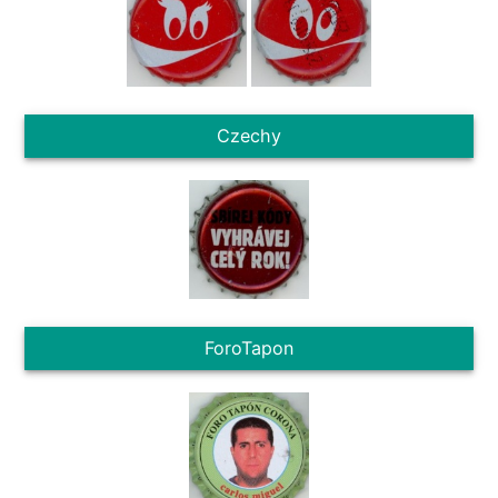
Czechy
ForoTapon