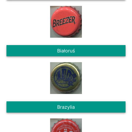
Białoruś
Brazylia