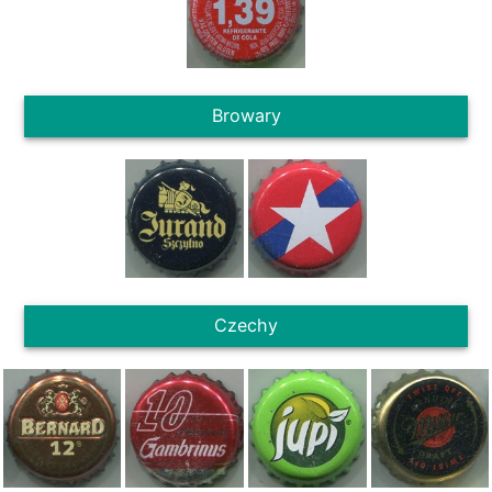
Browary
Czechy