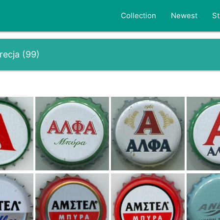
Collection
Newest
St
recja
(
99
)