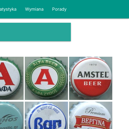
atystyka
Wymiana
Porady