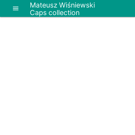
Mateusz Wiśniewski
menu
Caps collection